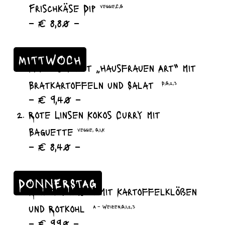
Frischkäse Dip
veggie,C,G
– € 8,80 –
MITTWOCH
Matjes Filet „Hausfrauen Art“ mit
Bratkartoffeln und Salat
D,G,2,3
– € 9,40 –
Rote Linsen Kokos Curry mit
Baguette
veggie, G,I,K
– € 8,40 –
DONNERSTAG
Rindergulasch mit Kartoffelklößen
und Rotkohl
A – Weizen,G,I,2,3
– € 9,90 –