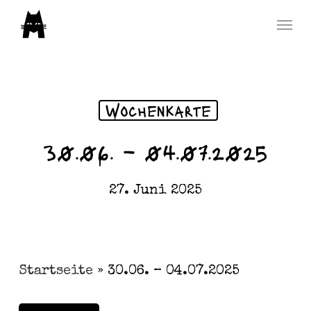
Skip
Menu
to
main
content
Wochenkarte
30.06. – 04.07.2025
27. Juni 2025
Startseite
»
30.06. – 04.07.2025