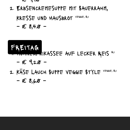
Erbsencremesuppe mit Sauerrahm,
Kresse und Hausbrot
veggie, G,I
– € 8,40 –
FREITAG
Hühnerfrikassee auf lecker Reis
G,I
– € 9,20 –
Käse Lauch Suppe veggie Style
veggie, G,I
– € 8,60 –