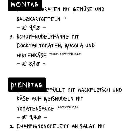
MONTAG
Schweinebraten mit Gemüse und
Salzkartoffeln
I
– € 9,90 –
Schupfnudelpfanne mit
Cocktailtomaten, Rucola und
Hirtenkäse
veggie, A-Weizen, C,G,F
– € 8,90 –
DIENSTAG
Zucchini gefüllt mit Hackfleisch und
Käse auf Reisnudeln mit
Tomatensauce
A-Weizen, C,G,I
– € 9,40 –
Champignonomelett an Salat mit