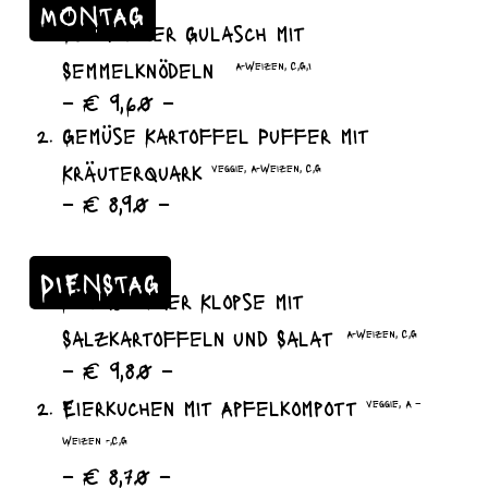
MONTAG
Szegediner Gulasch mit
Semmelknödeln
A-Weizen, C,G,I
– € 9,60 –
Gemüse Kartoffel Puffer mit
Kräuterquark
veggie, A-Weizen, C,G
– € 8,90 –
DIENSTAG
Königsberger Klopse mit
Salzkartoffeln und Salat
A-Weizen, C,G
– € 9,80 –
Eierkuchen mit Apfelkompott
veggie, A –
Weizen -,C,G
– € 8,70 –