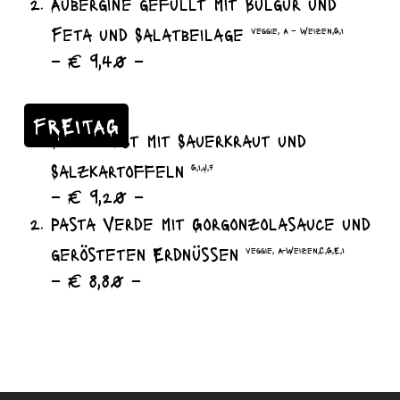
Aubergine gefüllt mit Bulgur und
Feta und Salatbeilage
veggie, A – Weizen,G,I
– € 9,40 –
FREITAG
Blutwurst mit Sauerkraut und
Salzkartoffeln
G,I,J,7
– € 9,20 –
Pasta Verde mit Gorgonzolasauce und
gerösteten Erdnüssen
veggie, A-Weizen,C,G,E,I
– € 8,80 –