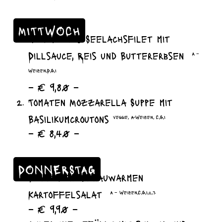
MITTWOCH
gebratenes Seelachsfilet mit
Dillsauce, Reis und Buttererbsen
A –
Weizen,D,G,I
– € 9,80 –
Tomaten Mozzarella Suppe mit
Basilikumcroutons
veggie, A-Weizen, C,G,I
– € 8,40 –
DONNERSTAG
Schnitzel an lauwarmen
Kartoffelsalat
A – Weizen,C,G,I,2,3
– € 9,90 –