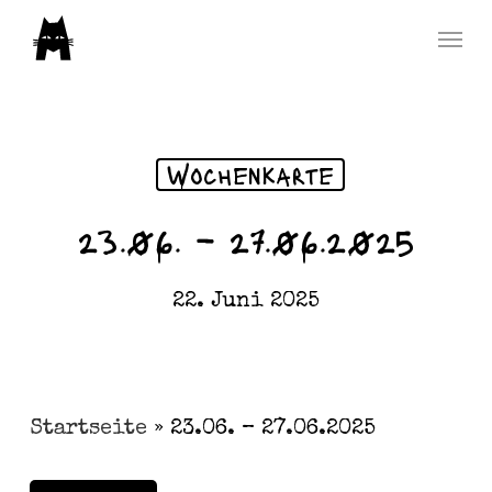
Skip
Menu
to
main
content
Wochenkarte
23.06. – 27.06.2025
22. Juni 2025
Startseite
»
23.06. – 27.06.2025