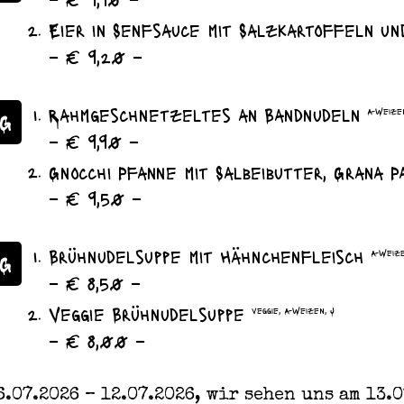
Eier in Senfsauce mit Salzkartoffeln u
– € 9,20 –
Rahmgeschnetzeltes an Bandnudeln
A-Weizen
G
– € 9,90 –
Gnocchi Pfanne mit Salbeibutter, Grana 
– € 9,50 –
Brühnudelsuppe mit Hähnchenfleisch
A-Weize
AG
– € 8,50 –
Veggie Brühnudelsuppe
veggie, A-Weizen, J
– € 8,00 –
.07.2026 – 12.07.2026, wir sehen uns am 13.