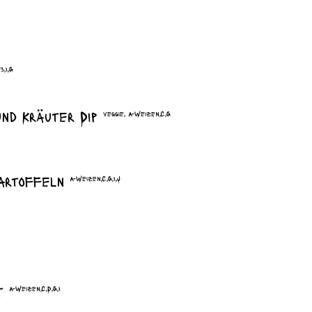
3,I,G
und Kräuter Dip
veggie, A-Weizen,C,G
kartoffeln
A-Weizen,C,G,I,J
at
A-Weizen,C,D,G,I