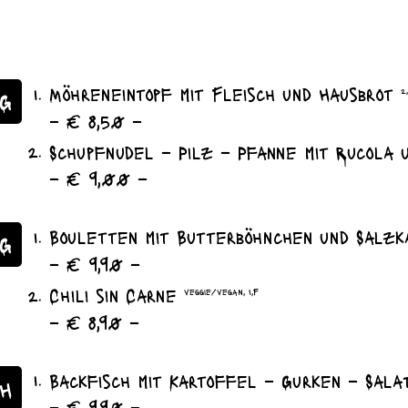
Möhreneintopf mit Fleisch und Hausbrot
2,
G
– € 8,50 –
Schupfnudel – Pilz – Pfanne mit Rucola 
– € 9,00 –
Bouletten mit Butterböhnchen und Salz
AG
– € 9,90 –
Chili sin Carne
veggie/vegan, I,F
– € 8,90 –
Backfisch mit Kartoffel – Gurken – Sal
H
– € 9,90 –