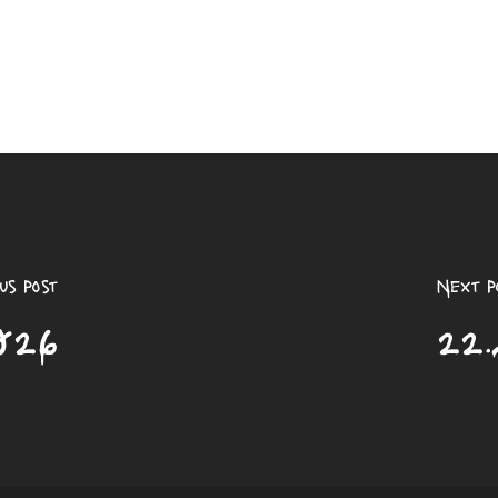
us Post
Next P
026
22.