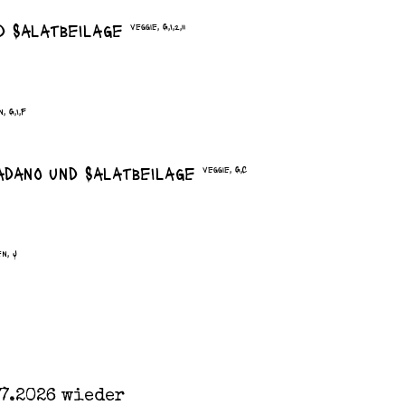
nd Salatbeilage
veggie, G,I,2,11
, G,I,F
Padano und Salatbeilage
veggie, G,C
n, J
07.2026 wieder