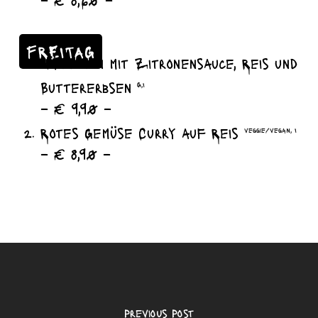
– € 8,60 –
FREITAG
Hähnchen mit Zitronensauce, Reis und
Buttererbsen
G,I
– € 9,90 –
Rotes Gemüse Curry auf Reis
veggie/vegan, I
– € 8,90 –
Previous Post