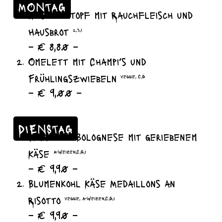
MONTAG
Linseneintopf mit Rauchfleisch und
Hausbrot
2,3,I
– € 8,80 –
Omelett mit Champi’s und
Frühlingszwiebeln
veggie, C,G
– € 9,00 –
DIENSTAG
Spaghetti Bolognese mit geriebenem
Käse
A-Weizen,C,G,I
– € 9,90 –
Blumenkohl Käse Medaillons an
Risotto
veggie, A-Weizen,C,G,I
– € 9,90 –