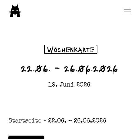
Skip
Menu
to
main
content
Wochenkarte
22.06. – 26.06.2026
19. Juni 2026
Startseite
»
22.06. – 26.06.2026