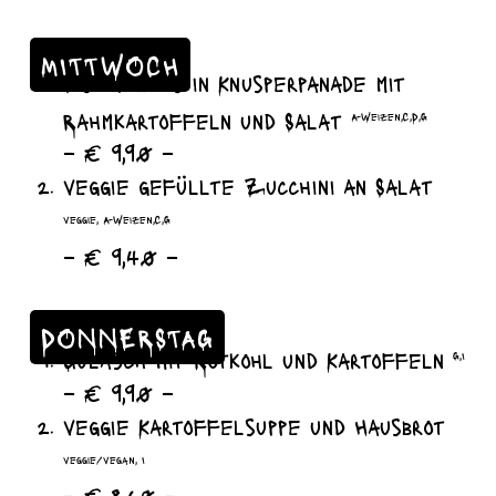
MITTWOCH
Fischfilets in Knusperpanade mit
Rahmkartoffeln und Salat
A-Weizen,C,D,G
– € 9,90 –
veggie gefüllte Zucchini an Salat
veggie, A-Weizen,C,G
– € 9,40 –
DONNERSTAG
Gulasch mit Rotkohl und Kartoffeln
G,I
– € 9,90 –
veggie Kartoffelsuppe und Hausbrot
veggie/vegan, I