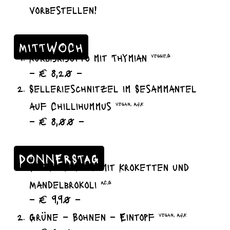
vorbestellen!
MITTWOCH
Kürbisrisotto mit Thymian
veggie,G
– € 8,20 –
Sellerieschnitzel im Sesammantel
auf Chillihummus
vegan, A,J,K
– € 8,00 –
DONNERSTAG
Steak au four mit Kroketten und
Mandelbrokoli
A,C,G
– € 9,90 –
Grüne – Bohnen – Eintopf
vegan, A,J,K