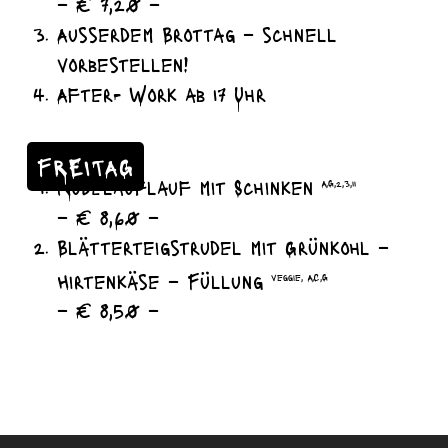
– € 7,20 –
Ausserdem Brottag – schnell
vorbestellen!
After- Work ab 17 Uhr
FREITAG
Nudelauflauf mit Schinken
A,G,2,3,11
– € 8,60 –
Blätterteigstrudel mit Grünkohl –
Hirtenkäse – Füllung
veggie, A,C,G
– € 8,50 –