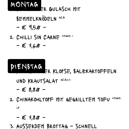
MONTAG
Szegediner Gulasch mit
Semmelknödeln
A,C,G
– € 9,50 –
Chilli sin Carne
veggie, I
– € 7,60 –
DIENSTAG
Königsberger Klopse, Salzkartoffeln
und Krautsalat
A,C,G,11,3
– € 8,80 –
Chinakohltopf mit gegrilltem Tofu
veggie,
I,F
– € 7,80 –
Ausserdem Brottag – schnell