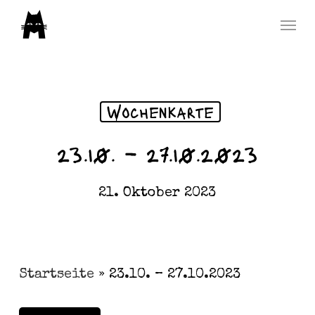
Skip
Menu
to
main
content
Wochenkarte
23.10. – 27.10.2023
21. Oktober 2023
Startseite
»
23.10. – 27.10.2023