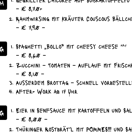
H
– € 8,70-
Rahmwirsing mit Kräuter Couscous Bällc
– € 7,90 –
Spaghetti „Bollo“ mit cheesy cheese
A,G,J
G
– € 8,60 –
Zucchini – Tomaten – Auflauf mit Frisch
– € 8,10 –
Ausserdem Brottag – schnell vorbestell
After- Work ab 17 Uhr
Eier in Senfsauce mit Kartoffeln und S
AG
– € 8,00 –
Thüringer Rostbrät’l mit POMMES!!! und S