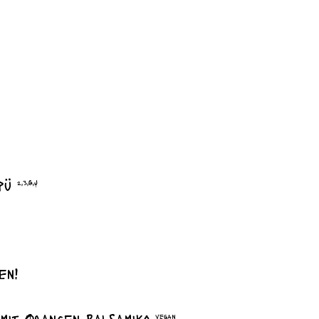
lpü
2,3,G,J
en!
 mit Orangen-Balsamiko
vegan