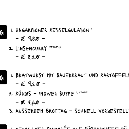
Ungarischer Kesselgulasch
I
G
– € 9,80 –
Linsencurry
veggie, K
– € 8,20 –
Bratwurst mit Sauerkraut und Kartoffe
AG
– € 9,20 –
Kürbis – Ingwer Suppe
I, veggie
– € 7,60 –
Ausserdem Brottag – schnell vorbestell
gegrillter Chicorée auf Süßkartoffelpü