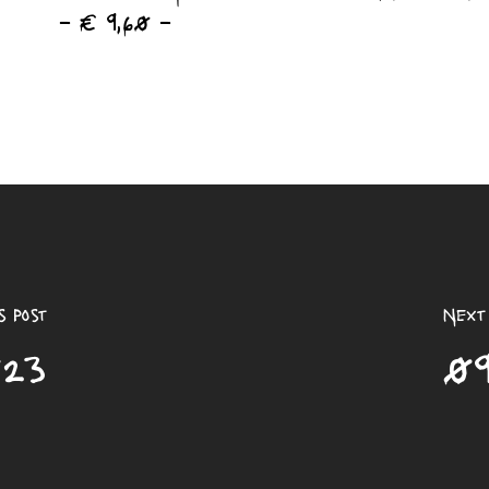
– € 9,60 –
s Post
Next 
023
09