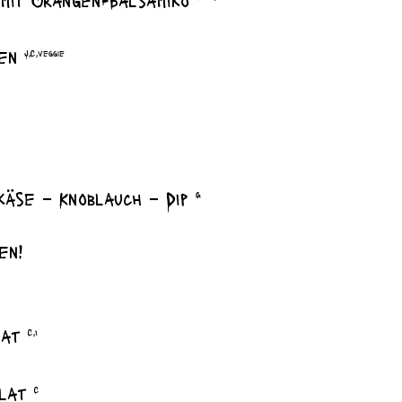
hen
J,C,veggie
käse – Knoblauch – Dip
G
en!
alat
C,I
alat
C