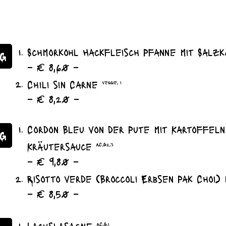
Schmorkohl Hackfleisch Pfanne mit Salz
G
– € 8,60 –
Chili sin Carne
veggie, I
– € 8,20 –
Cordon Bleu von der Pute mit Kartoffel
AG
Kräutersauce
A,C,G2,3
– € 9,80 –
Risotto verde (Broccoli Erbsen Pak Choi)
– € 8,50 –
Lachslasagne
A,C,G,I