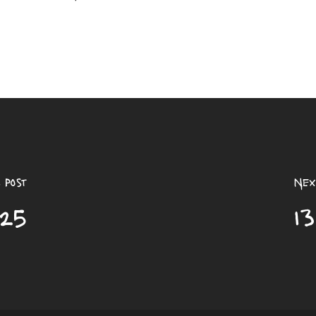
 Post
Nex
025
13