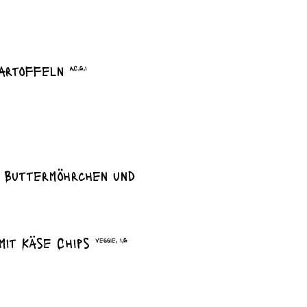
kartoffeln
A,C,G,I
n Buttermöhrchen und
 mit Käse Chips
veggie, I,G