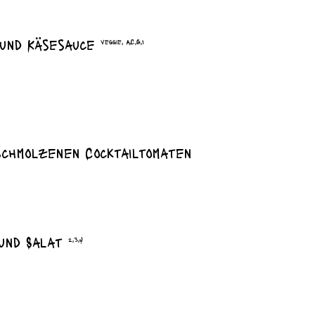
 und Käsesauce
veggie, A,C,G,I
schmolzenen Cocktailtomaten
 und Salat
2,3,J