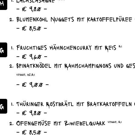
H
– € 9,80 –
Blumenkohl Nuggets mit Kartoffelpüree
– € 8,50 –
Fruchtiges Hähnchencurry mit Reis
G,I
G
– € 9,60 –
Spinatknödel mit Rahmchampignons und ge
veggie, A,C,G,I
– € 9,00 –
Thüringer Rostbrätl mit Bratkartoffeln
AG
– € 9,80 –
Ofengemüse mit Zwiebelquark
veggie, G,I
– € 8,50 –