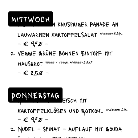
MITTWOCH
Fischfilet in knuspriger Panade an
lauwarmen Kartoffelsalat
A-Weizen,C,G,D,I
– € 9,90 –
veggie Grüne Bohnen Eintopf mit
Hausbrot
veggie / vegan, A-Weizen,C,G,I,F
– € 8,50 –
DONNERSTAG
Rinderschmorfleisch mit
Kartoffelklößen und Rotkohl
A-Weizen ,C,G,I
– € 9,90 –
Nudel – Spinat – Auflauf mit Gouda