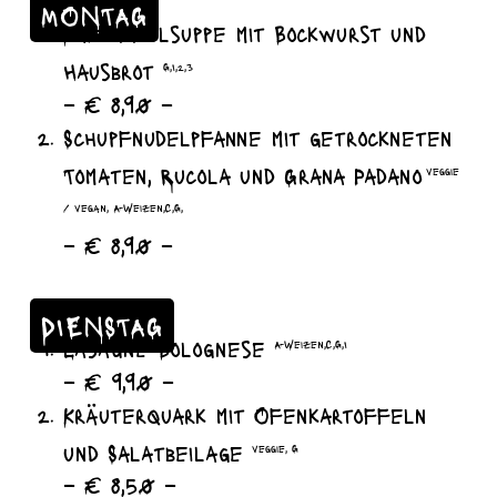
MONTAG
Kartoffelsuppe mit Bockwurst und
Hausbrot
G,I,2,3
– € 8,90 –
Schupfnudelpfanne mit getrockneten
Tomaten, Rucola und Grana Padano
veggie
/ vegan, A-Weizen,C,G,
– € 8,90 –
DIENSTAG
Lasagne Bolognese
A-Weizen,C,G,I
– € 9,90 –
Kräuterquark mit Ofenkartoffeln
und Salatbeilage
veggie, G
– € 8,50 –