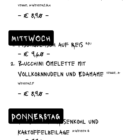
veggie, A-Weizen,C,G,H
– € 8,90 –
MITTWOCH
Fischgulasch auf Reis
G,D,I
– € 9,60 –
Zucchini Omelette mit
Vollkornnudeln und Edamame
veggie, A-
Weizen,C,F
– € 8,90 –
DONNERSTAG
1/4 Ente mit Rosenkohl und
Kartoffelbeilage
A-Weizen G