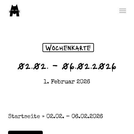
Skip
Menu
to
main
content
Wochenkarte
02.02. – 06.02.2026
1. Februar 2026
Startseite
»
02.02. – 06.02.2026