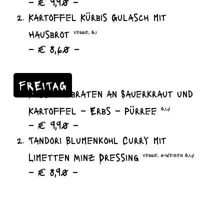
– € 9,90 –
Kartoffel Kürbis Gulasch mit
Hausbrot
veggie, G,I
– € 8,60 –
FREITAG
Kasselerbraten an Sauerkraut und
Kartoffel – Erbs – Pürree
G,I,J
– € 9,90 –
Tandori Blumenkohl Curry mit
Limetten Minz Dressing
veggie, A-Weizen G,I,J
– € 8,90 –