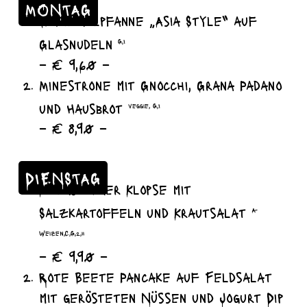
MONTAG
Geflügelpfanne „Asia Style“ auf
Glasnudeln
G,I
– € 9,60 –
Minestrone mit Gnocchi, Grana Padano
und Hausbrot
veggie, G,I
– € 8,90 –
DIENSTAG
Königsberger Klopse mit
Salzkartoffeln und Krautsalat
A-
Weizen,C,G,2,11
– € 9,90 –
Rote Beete Pancake auf Feldsalat
mit gerösteten Nüssen und Jogurt Dip