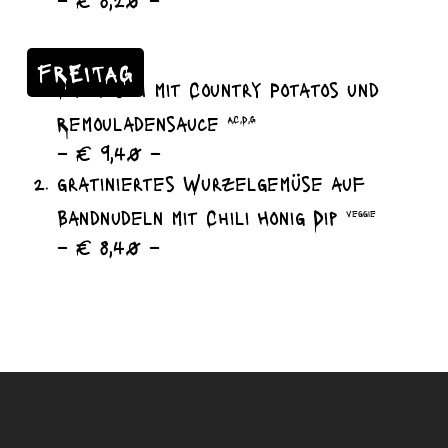
– € 8,20 –
FREITAG
Backfisch mit Country Potatos und
Remouladensauce
A,C,D,G
– € 9,40 –
gratiniertes Wurzelgemüse auf
Bandnudeln mit Chili Honig Dip
veggie
– € 8,40 –