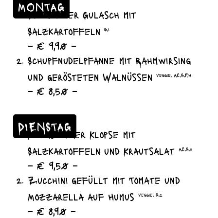
MONTAG
Szegediner Gulasch mit
Salzkartoffeln
G,I
– € 9,90 –
Schupfnudelpfanne mit Rahmwirsing
und gerösteten Walnüssen
veggie, A,C,G,F,H
– € 8,50 –
DIENSTAG
Königsberger Klopse mit
Salzkartoffeln und Krautsalat
A,C,G,11
– € 9,50 –
Zucchini gefüllt mit Tomate und
Mozzarella auf Humus
veggie, G,2
– € 8,90 –