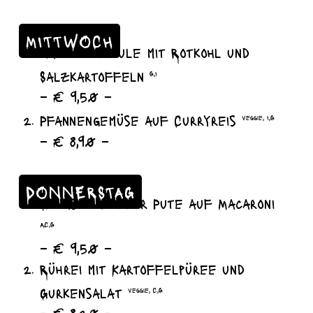
MITTWOCH
Hähnchenkeule mit Rotkohl und
Salzkartoffeln
G,I
– € 9,50 –
Pfannengemüse auf Curryreis
veggie, I,G
– € 8,90 –
DONNERSTAG
Gulasch von der Pute auf Macaroni
A,C,G
– € 9,50 –
Rührei mit Kartoffelpüree und
Gurkensalat
veggie, C,G