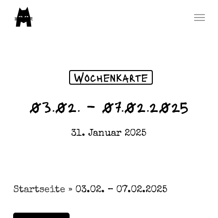
Skip
Menu
to
main
content
Wochenkarte
03.02. – 07.02.2025
31. Januar 2025
Startseite
»
03.02. – 07.02.2025