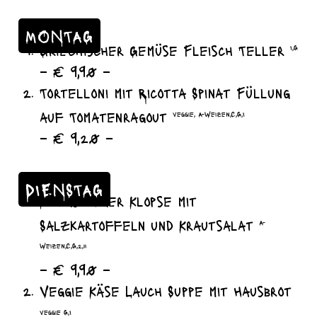
MONTAG
Griechischer Gemüse Fleisch Teller
I,G
– € 9,90 –
Tortelloni mit Ricotta Spinat Füllung
auf Tomatenragout
veggie, A-Weizen,C,G,I
– € 9,20 –
DIENSTAG
Königsberger Klopse mit
Salzkartoffeln und Krautsalat
A-
Weizen,C,G,2,11
– € 9,90 –
Veggie Käse Lauch Suppe mit Hausbrot
veggie G,I