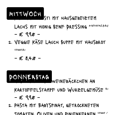
MITTWOCH
Kartoffelrösti mit hausgebeiztem
Lachs mit Honig Senf Dressing
A-Weizen,C,D,G,J
– € 9,90 –
Veggie Käse Lauch Suppe mit Hausbrot
veggie,G,I
– € 8,40 –
DONNERSTAG
geschmorte Schweinebäckchen an
Kartoffelstampf und Wurzelgemüse
G,I
– € 9,90 –
Pasta mit Babyspinat, getrockneten
Tomaten, Oliven und Pinienkernen
veggie /