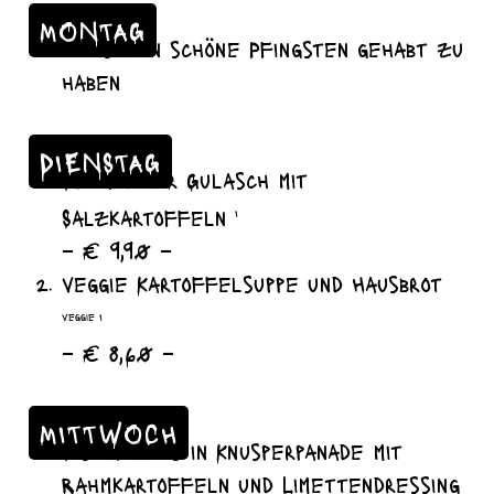
MONTAG
wünschen schöne Pfingsten gehabt zu
haben
DIENSTAG
Szegediner Gulasch mit
Salzkartoffeln
I
– € 9,90 –
veggie Kartoffelsuppe und Hausbrot
veggie I
– € 8,60 –
MITTWOCH
Fischfilets in Knusperpanade mit
Rahmkartoffeln und Limettendressing