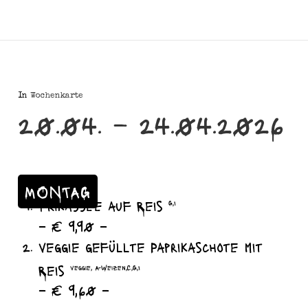
In
Wochenkarte
20.04. – 24.04.2026
MONTAG
Frikassee auf Reis
G,I
– € 9,90 –
veggie gefüllte Paprikaschote mit
Reis
veggie, A-Weizen,C,G,I
– € 9,60 –