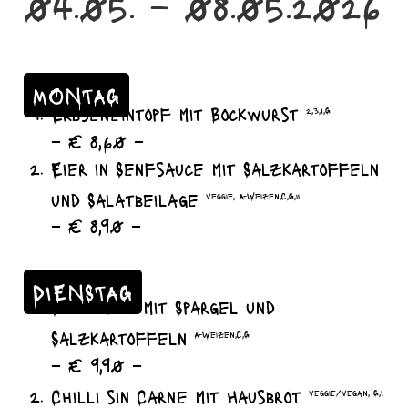
04.05. – 08.05.2026
MONTAG
Erbseneintopf mit Bockwurst
2,3,I,G
– € 8,60 –
Eier in Senfsauce mit Salzkartoffeln
und Salatbeilage
veggie, A-Weizen,C,G,11
– € 8,90 –
DIENSTAG
Schnitzel mit Spargel und
Salzkartoffeln
A-Weizen,C,G
– € 9,90 –
Chilli sin Carne mit Hausbrot
veggie/vegan, G,I