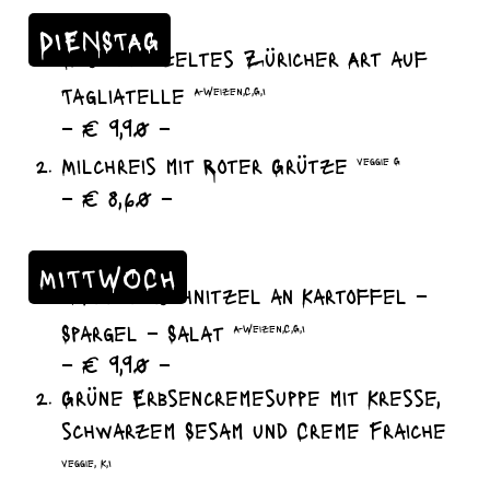
DIENSTAG
Geschnetzeltes Züricher Art auf
Tagliatelle
A-Weizen,C,G,I
– € 9,90 –
Milchreis mit Roter Grütze
veggie G
– € 8,60 –
MITTWOCH
Hähnchenschnitzel an Kartoffel –
Spargel – Salat
A-Weizen,C,G,I
– € 9,90 –
Grüne Erbsencremesuppe mit Kresse,
schwarzem Sesam und Creme Fraiche
veggie, K,I