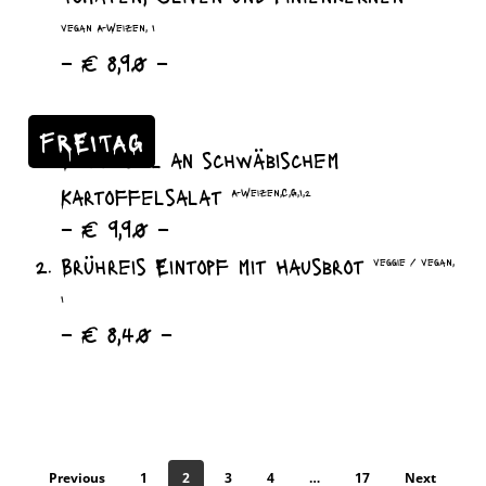
vegan A-Weizen, I
– € 8,90 –
FREITAG
Schnitzel an schwäbischem
Kartoffelsalat
A-Weizen,C,G,I,2
– € 9,90 –
Brühreis Eintopf mit Hausbrot
veggie / vegan,
I
– € 8,40 –
Previous
1
2
3
4
…
17
Next