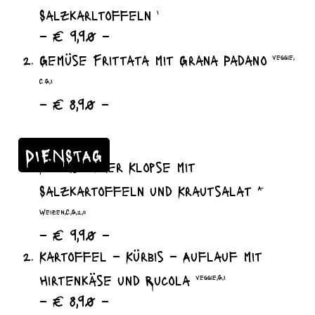
Salzkarltoffeln
I
– € 9,90 –
Gemüse Frittata mit Grana Padano
veggie,
C.G,I
– € 8,90 –
DIENSTAG
Königsberger Klopse mit
Salzkartoffeln und Krautsalat
A-
Weizen,C,G,2,11
– € 9,90 –
Kartoffel – Kürbis – Auflauf mit
Hirtenkäse und Rucola
veggie,G,I
– € 8,90 –