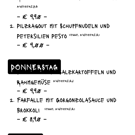
A-Weizen,C,D,G
– € 9,90 –
Pilzragout mit Schupfnudeln und
Petersilien Pesto
veggie, A-Weizen,C,G,I
– € 9,00 –
DONNERSTAG
Bouletten mit Salzkartoffeln und
Rahmgemüse
A-Weizen,C,G,J
– € 9,90 –
Farfalle mit Gorgonzolasauce und
Brokkoli
veggie, A-Weizen,C,G,I
– € 8,90 –