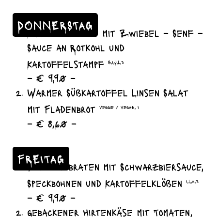
DONNERSTAG
Kaninchenkeule mit Zwiebel – Senf –
Sauce an Rotkohl und
Kartoffelstampf
G,I,J,L,3
– € 9,90 –
Warmer Süßkartoffel Linsen Salat
mit Fladenbrot
veggie / vegan, I
– € 8,60 –
FREITAG
Schweinebraten mit Schwarzbiersauce,
Speckbohnen und Kartoffelklößen
I,L,2,3
– € 9,90 –
gebackener Hirtenkäse mit Tomaten,