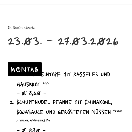
In
Wochenkarte
23.03. – 27.03.2026
MONTAG
Kohlrabi Eintopf mit Kasseler und
Hausbrot
I,2,3
– € 8,60 –
Schupfnudel Pfanne mit Chinakohl,
Sojasauce und gerösteten Nüssen
veggie
/ vegan, A-Weizen,E,F,H
– € 8,90 –