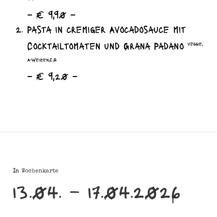
– € 9,90 –
Pasta in cremiger Avocadosauce mit
Cocktailtomaten und Grana Padano
veggie,
A-Weizen,C,G
– € 9,20 –
In
Wochenkarte
13.04. – 17.04.2026