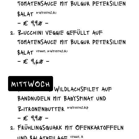
Tomatensauce mit Bulgur Petersilien
Salat
A-Weizen,C,G,I
– € 9,90 –
Zucchini veggie gefüllt auf
Tomatensauce mit Bulgur Petersilien
Salat
veggie, A-Weizen,C,G,I
– € 9,60 –
MITTWOCH
Gebratenes Wildlachsfilet auf
Bandnudeln mit Babyspinat und
Zitronenbutter
A-Weizen,C,G,D
– € 9,90 –
Frühlingsquark mit Ofenkartoffeln
und Salatbeilage
veggie, G