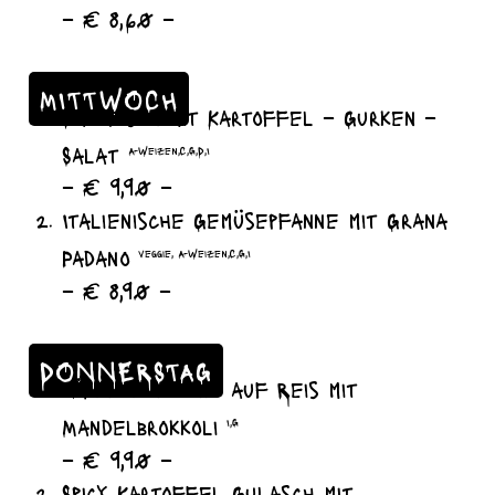
– € 8,60 –
MITTWOCH
Backfisch mit Kartoffel – Gurken –
Salat
A-Weizen,C,G,D,I
– € 9,90 –
Italienische Gemüsepfanne mit Grana
Padano
veggie, A-Weizen,C,G,I
– € 8,90 –
DONNERSTAG
Hähnchenkeule auf Reis mit
Mandelbrokkoli
I,G
– € 9,90 –
Spicy Kartoffel Gulasch mit