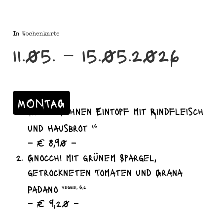
In
Wochenkarte
11.05. – 15.05.2026
MONTAG
Grüne Bohnen Eintopf mit Rindfleisch
und Hausbrot
I,G
– € 8,90 –
Gnocchi mit grünem Spargel,
getrockneten Tomaten und Grana
Padano
veggie, G,2
– € 9,20 –