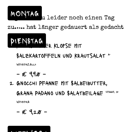
MONTAG
Wegen Umbau leider noch einen Tag
zu….. hat länger gedauert als gedacht
DIENSTAG
Königsberger Klopse mit
Salzkartoffeln und Krautsalat
A-
Weizen,C,G,2,11
– € 9,90 –
Gnocchi Pfanne mit Salbeibutter,
Grana Padano und Salatbeilage
veggie, A-
Weizen,G
– € 9,20 –