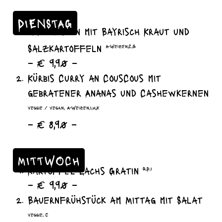
DIENSTAG
Hackbraten mit Bayrisch Kraut und
Salzkartoffeln
A-Weizen,C,G
– € 9,90 –
Kürbis Curry an CousCous mit
gebratener Ananas und Cashewkernen
veggie / vegan, A-Weizen,I,H,K
– € 8,90 –
MITTWOCH
Kartoffel Lachs Gratin
G,D,I
– € 9,90 –
Bauernfrühstück am Mittag mit Salat
veggie, C