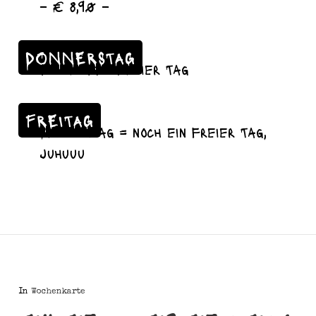
– € 8,90 –
DONNERSTAG
Feiertag = freier Tag
FREITAG
Brückentag = noch ein freier Tag,
juhuuu
In
Wochenkarte