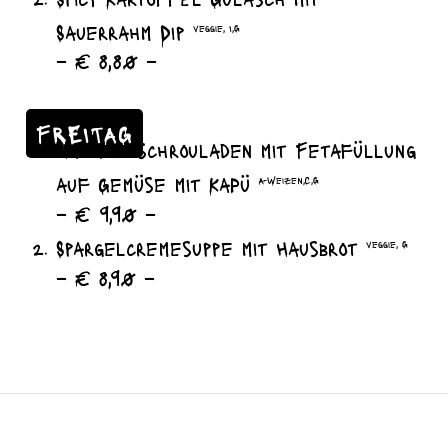
Sauerrahm Dip
veggie, I,G
– € 8,80 –
FREITAG
Hackfleischrouladen mit Fetafüllung
auf Gemüse mit KaPü
A-Weizen,C,G
– € 9,90 –
Spargelcremesuppe mit Hausbrot
veggie, G
– € 8,90 –