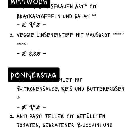
MITTWOCH
Matjes „Hausfrauen Art“ mit
Bratkartoffeln und Salat
G,D
– € 9,90 –
veggie Linseneintopf mit Hausbrot
veggie /
vegan, I
– € 8,80 –
DONNERSTAG
Hähnchenbrustfilet mit
Zitronensauce, Reis und Buttererbsen
I,G
– € 9,90 –
Anti Pasti Teller mit gefüllten
Tomaten, gebratener Zucchini und