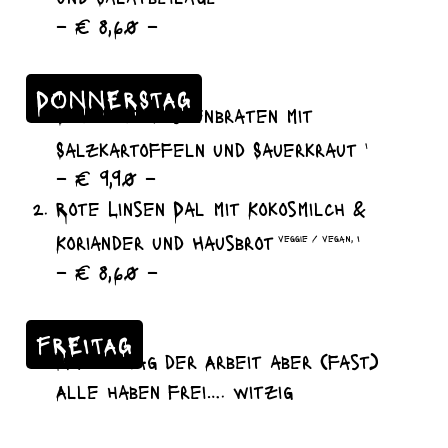
– € 8,60 –
DONNERSTAG
Schweinekrustenbraten mit
Salzkartoffeln und Sauerkraut
I
– € 9,90 –
Rote Linsen Dal mit Kokosmilch &
Koriander und Hausbrot
veggie / vegan, I
– € 8,60 –
FREITAG
Mai……. Tag der Arbeit aber (fast)
Alle haben frei…. witzig