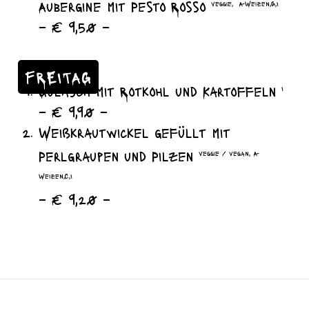
Aubergine mit Pesto Rosso
veggie, A-Weizen,G,I
– € 9,50 –
FREITAG
Gulasch mit Rotkohl und Kartoffeln
I
– € 9,90 –
Weißkrautwickel gefüllt mit
Perlgraupen und Pilzen
veggie / vegan, A-
Weizen,C,I
– € 9,20 –