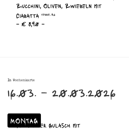
Zucchini, Oliven, Zwiebeln mit
Ciabatta
veggie, G,6
– € 8,90 –
In
Wochenkarte
16.03. – 20.03.2026
MONTAG
Szegediner Gulasch mit