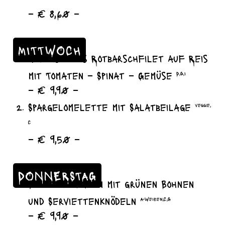
– € 8,60 –
MITTWOCH
gedünstetes Rotbarschfilet auf Reis
mit Tomaten – Spinat – Gemüse
D,G,I
– € 9,90 –
Spargelomelette mit Salatbeilage
veggie,
C
– € 9,50 –
DONNERSTAG
Schweinebraten mit grünen Bohnen
und Serviettenknödeln
A-Weizen,C,G
– € 9,90 –