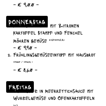
– € 9,00 –
DONNERSTAG
Putenschnitzel mit Zitronen
Kartoffel Stampf und Fenchel
Möhren Gemüse
A-Weizen,C,G,I
– € 9,90 –
Frühlingsgemüseeintopf mit Hausbrot
veggie / vegan, I
– € 8,60 –
FREITAG
Tafelspitz in Meerrettichsauce mit
Wurzelgemüse und Ofenkartoffeln
I,2,3