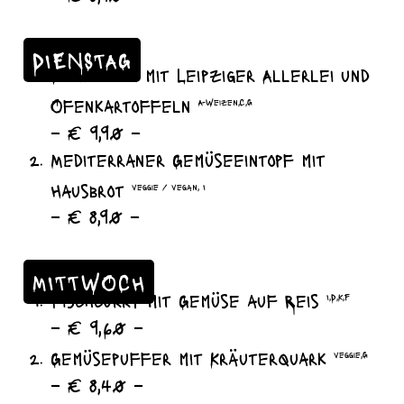
DIENSTAG
Bouletten mit Leipziger Allerlei und
Ofenkartoffeln
A-Weizen,C,G
– € 9,90 –
Mediterraner Gemüseeintopf mit
Hausbrot
veggie / vegan, I
– € 8,90 –
MITTWOCH
Fischcurry mit Gemüse auf Reis
I,D,K,F
– € 9,60 –
Gemüsepuffer mit Kräuterquark
veggie,G
– € 8,40 –