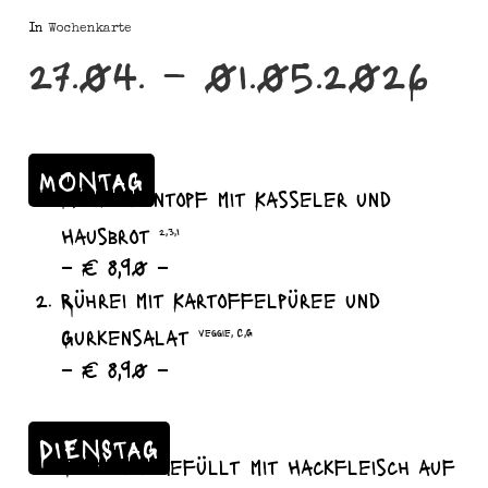
In
Wochenkarte
27.04. – 01.05.2026
MONTAG
Möhreneintopf mit Kasseler und
Hausbrot
2,3,I
– € 8,90 –
Rührei mit Kartoffelpüree und
Gurkensalat
veggie, C,G
– € 8,90 –
DIENSTAG
Zucchini gefüllt mit Hackfleisch auf