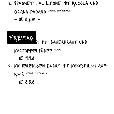
Spaghetti al Limone mit Rucola und
Grana Padano
veggie, A-Weizen,G
– € 8,60 –
FREITAG
Bratwurst mit Sauerkraut und
Kartoffelpüree
2,3,G,I
– € 9,90 –
Kichererbsen Curry mit Kokosmilch auf
Reis
veggie / vegan, I
– € 8,80 –