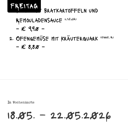
FREITAG
Sülze mit Bratkartoffeln und
Remouladensauce
2,3,C,J,G,I
– € 9,90 –
Ofengemüse mit Kräuterquark
veggie, G,I
– € 8,80 –
In
Wochenkarte
18.05. – 22.05.2026