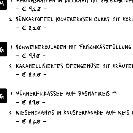
H
– € 9,20 –
Süßkartoffel Kichererbsen Curry mit Ko
– € 8,20 –
Schweinerouladen mit Frischkäsefüllun
G
– € 9,90 –
karamellisiertes Ofengemüse mit Kräute
– € 8,20 –
Hühnerfrikassee auf Basmatireis
A,G,I
AG
– € 8,90 –
Riesenchampis in Knusperpanade auf Reis 
– € 8,60 –