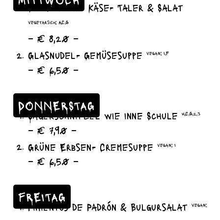
Blumenkohl- Käse- Taler & Salat
vegetarsich; A,C,G
– € 8,20 –
Glasnudel- Gemüsesuppe
vegan; I,F
– € 6,50 –
DONNERSTAG
Jägerschnitzel wie inne Schule
H,C,G,2,3
– € 7,90 –
Grüne Erbsen- Cremesuppe
vegan; I
– € 6,50 –
FREITAG
Pimientos de Padrón & Bulgursalat
vegan;