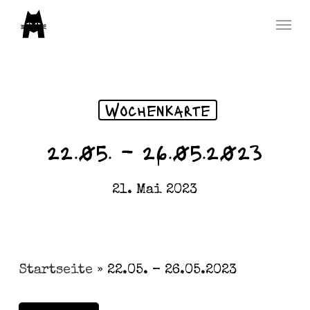
Skip
Menu
to
main
content
Wochenkarte
22.05. – 26.05.2023
21. Mai 2023
Startseite
»
22.05. – 26.05.2023