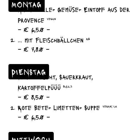
MONTAG
Ratatouille- Gemüse- Eintopf aus der
Provence
vegan
– € 6,50 –
… mit Fleischbällchen
A,G
– € 7,80 –
DIENSTAG
Bratwurscht, Sauerkraut,
Kartoffelpüüü
G,J,2,3
– € 8,50 –
Rote Bete- Limetten- Suppe
vegan; I,H
– € 6,50 –
MITTWOCH