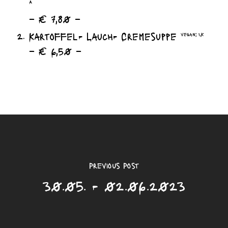
A
– € 7,80 –
Kartoffel- Lauch- Cremesuppe
vegan; I,K
– € 6,50 –
Previous Post
30.05. - 02.06.2023