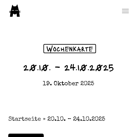
Skip
Menu
to
main
content
Wochenkarte
20.10. – 24.10.2025
19. Oktober 2025
Startseite
»
20.10. – 24.10.2025