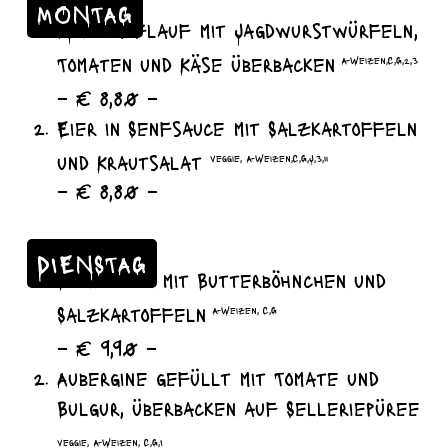
MONTAG
Nudelauflauf mit Jagdwurstwürfeln,
Tomaten und Käse überbacken
A-Weizen,C,G,2,3
– € 8,80 –
Eier in Senfsauce mit Salzkartoffeln
und Krautsalat
veggie, A-Weizen,C,G,J,3,11
– € 8,80 –
DIENSTAG
Bouletten mit Butterböhnchen und
Salzkartoffeln
A-Weizen, C,G
– € 9,90 –
Aubergine gefüllt mit Tomate und
Bulgur, überbacken auf Selleriepüree
veggie, A-Weizen, C,G,I