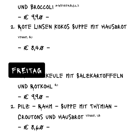
und Broccoli
A-Weizen,G,J,2,3
– € 9,90 –
Rote Linsen Kokos Suppe mit Hausbrot
veggie, G,I
– € 8,40 –
FREITAG
Hähnchenkeule mit Salzkartoffeln
und Rotkohl
G,I
– € 9,90 –
Pilz – Rahm – Suppe mit Thymian –
Croutons und Hausbrot
veggie, I,G
– € 8,60 –