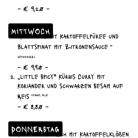
– € 9,20 –
MITTWOCH
Wildlachs mit Kartoffelpüree und
Blattspinat mit Zitronensauce
A-
Weizen,G,D,I
– € 9,90 –
„little Spicy“ Kürbis Curry mit
Koriander und schwarzen Sesam auf
Reis
veggie, G,I,K
– € 8,80 –
DONNERSTAG
Schweinegulasch mit Kartoffelklößen