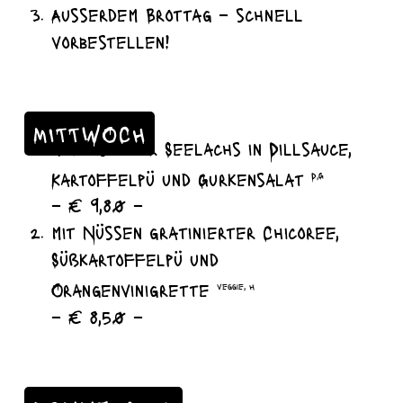
Ausserdem Brottag – schnell
vorbestellen!
MITTWOCH
gedünsteter Seelachs in Dillsauce,
Kartoffelpü und Gurkensalat
D,G
– € 9,80 –
mit Nüssen gratinierter Chicoree,
Süßkartoffelpü und
Orangenvinigrette
veggie, H
– € 8,50 –