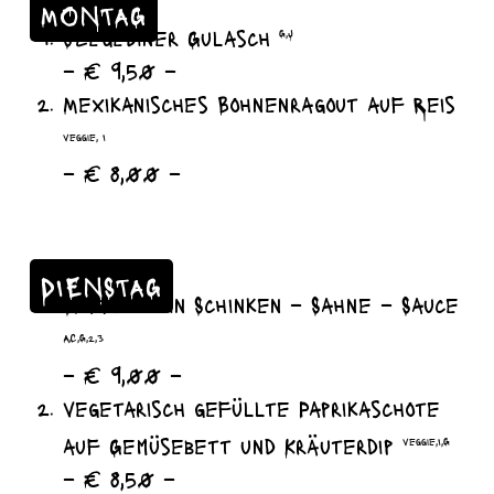
MONTAG
Szegediner Gulasch
G,J
– € 9,50 –
Mexikanisches Bohnenragout auf Reis
veggie, I
– € 8,00 –
DIENSTAG
Spaghetti in Schinken – Sahne – Sauce
A,C,G,2,3
– € 9,00 –
vegetarisch gefüllte Paprikaschote
auf Gemüsebett und Kräuterdip
veggie,I,G
– € 8,50 –