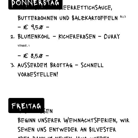
DONNERSTAG
Tafelspitz in Meerrettichsauce,
Butterbohnen und Salzkartoffeln
G,I,3
– € 9,50 –
Blumenkohl – Kichererbsen – Curry
veggie, I
– € 8,50 –
Ausserdem Brottag – schnell
vorbestellen!
FREITAG
geschlossen
Beginn unserer Weihnachtsferien, wir
sehen uns entweder an Silvester