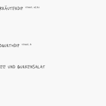
 Kräuterdip
veggie, A,C,G,I
ogurthdip
veggie, G
ree und Gurkensalat