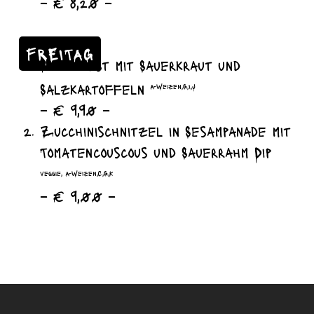
– € 8,20 –
FREITAG
Blutwurst mit Sauerkraut und
Salzkartoffeln
A-Weizen,G,I,J
– € 9,90 –
Zucchinischnitzel in Sesampanade mit
Tomatencouscous und Sauerrahm Dip
veggie, A-Weizen,C,G,K
– € 9,00 –