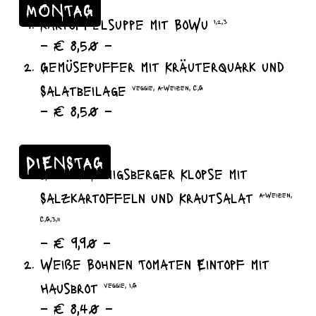
MONTAG
Kartoffelsuppe mit BoWu
I,2,3
– € 8,50 –
Gemüsepuffer mit Kräuterquark und
Salatbeilage
veggie, A-Weizen, C,G
– € 8,50 –
DIENSTAG
Lecker Königsberger Klopse mit
Salzkartoffeln und Krautsalat
A-Weizen,
C,G,3,11
– € 9,90 –
Weiße Bohnen Tomaten Eintopf mit
Hausbrot
veggie, I,G
– € 8,40 –