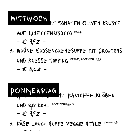
MITTWOCH
Fischfilet mit Tomaten Oliven Kruste
auf Limettenrisotto
I,D,G,6
– € 9,90 –
Grüne Erbsencremesuppe mit Croutons
und Kresse Topping
veggie, A-Weizen, K,G,I
– € 8,20 –
DONNERSTAG
Rindergulasch mit Kartoffelklößen
und Rotkohl
A-Weizen,G,J,2,3
– € 9,90 –
Käse Lauch Suppe veggie Style
veggie, I,G