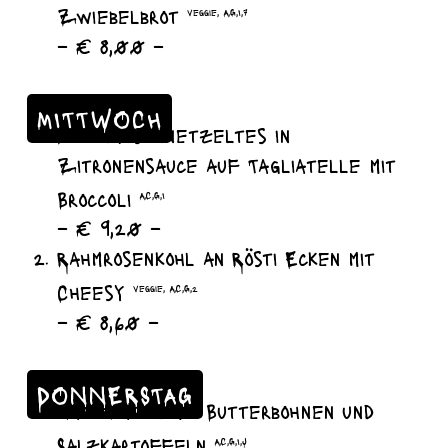
Zwiebelbrot
veggie, A,G,I,7
– € 8,00 –
MITTWOCH
Putengeschnetzeltes in
Zitronensauce auf Tagliatelle mit
Broccoli
A,C,G,I
– € 9,20 –
Rahmrosenkohl an Rösti Ecken mit
Cheesy
veggie, A,C,G,2
– € 8,60 –
DONNERSTAG
Hackbraten mit Butterbohnen und
Salzkartoffeln
A,C,G,I,J