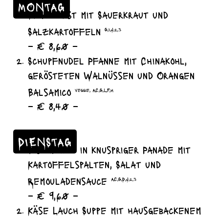
MONTAG
Bratwurst mit Sauerkraut und
Salzkartoffeln
G,I,J,2,3
– € 8,60 –
Schupfnudel Pfanne mit Chinakohl,
gerösteten Walnüssen und Orangen
Balsamico
veggie, A,C,G,L,F,H
– € 8,40 –
DIENSTAG
Fischfilet in knuspriger Panade mit
Kartoffelspalten, Salat und
Remouladensauce
A,C,G,D,J,2,3
– € 9,60 –
Käse Lauch Suppe mit hausgebackenem