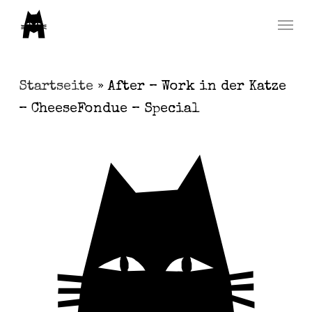
Skip
Menu
to
main
content
Startseite
»
After – Work in der Katze
– CheeseFondue – Special