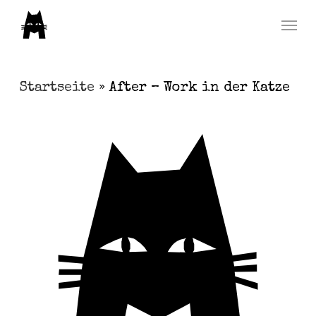
Skip
Menu
to
main
content
Startseite
»
After – Work in der Katze